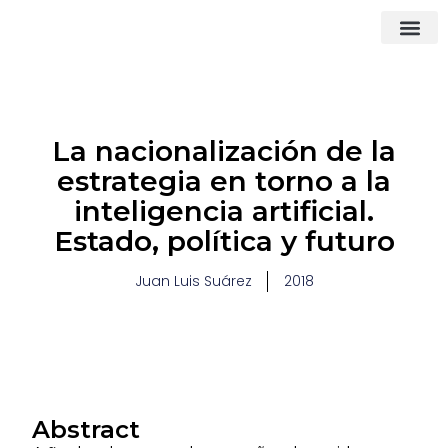
What We Do
How We Do It
Contact ▾
La nacionalización de la
estrategia en torno a la
inteligencia artificial.
Estado, política y futuro
Juan Luis Suárez
2018
Abstract